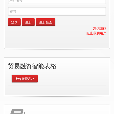
集
户
团
名
输
名
称
入
称
密
登录
注册
注册检查
码
忘记密码
阻止我的用户
贸易融资智能表格
上传智能表格