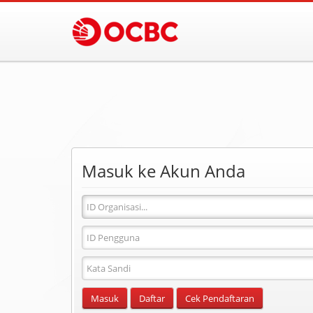
Masuk ke Akun Anda
Id
Organisasi
ID
Pengguna
Masukkan
Kata
Sandi
Masuk
Daftar
Cek Pendaftaran