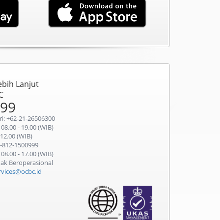
ebih Lanjut
C
999
ri: +62-21-26506300
 08.00 - 19.00 (WIB)
 12.00 (WIB)
-812-1500999
 08.00 - 17.00 (WIB)
idak Beroperasional
ervices@ocbc.id