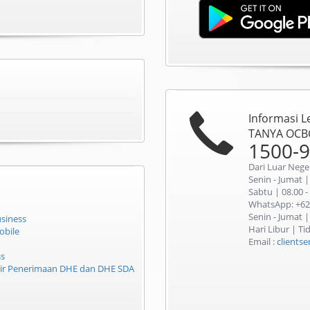
Informasi L
TANYA OCB
1500-
Dari Luar Nege
Senin - Jumat |
Sabtu | 08.00 -
WhatsApp: +62
Senin - Jumat |
siness
Hari Libur | T
obile
Email :
clients
ss
tir Penerimaan DHE dan DHE SDA