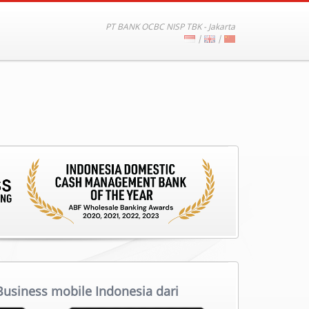
PT BANK OCBC NISP TBK - Jakarta
|
|
siness mobile Indonesia dari