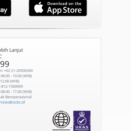
ebih Lanjut
C
999
ri: +62-21-26506300
 08.00 - 19.00 (WIB)
 12.00 (WIB)
-812-1500999
 08.00 - 17.00 (WIB)
idak Beroperasional
ervices@ocbc.id