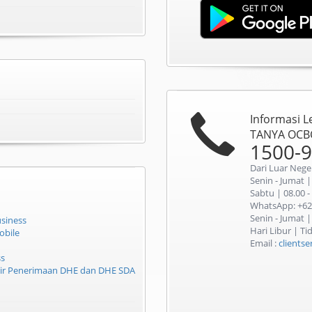
Informasi L
TANYA OCB
1500-
Dari Luar Nege
Senin - Jumat |
Sabtu | 08.00 -
WhatsApp: +62
Senin - Jumat |
siness
Hari Libur | T
obile
Email :
clients
ss
tir Penerimaan DHE dan DHE SDA