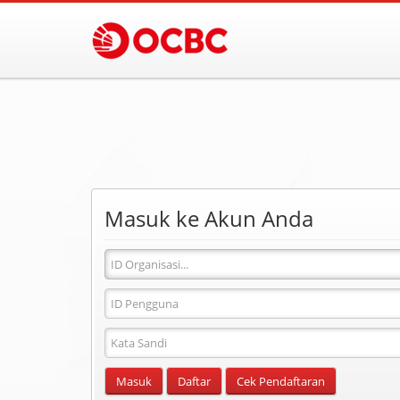
Masuk ke Akun Anda
Id
Organisasi
ID
Pengguna
Masukkan
Kata
Sandi
Masuk
Daftar
Cek Pendaftaran