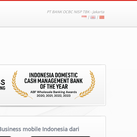
PT BANK OCBC NISP TBK - Jakarta
|
|
siness mobile Indonesia dari