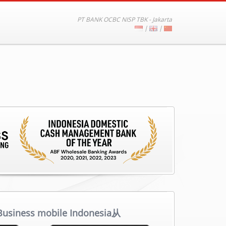
PT BANK OCBC NISP TBK - Jakarta
|
|
siness mobile Indonesia从