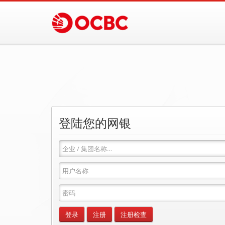
登陆您的网银
企
业
/
用
集
户
团
名
输
名
称
入
称
密
登录
注册
注册检查
码